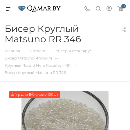
0
Бисер Круглый
Matsuno RR 346
—
—
—
Главная
Каталог
Бисер и стеклярус
—
Бисер Matsuno(Япония)
—
Круглый Round Hole Rocailes = RR
Бисер Круглый Matsuno RR 346
/в 1гр для 11/0 около 100шт