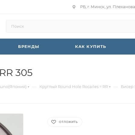
РБ, г. Минск, ул. Плеханов
БРЕНДЫ
КАК КУПИТЬ
RR 305
—
—
suno(Япония)
Круглый Round Hole Rocailes = RR
Бисер 
ОТЛОЖИТЬ