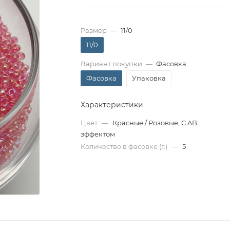
Размер
—
11/0
11/0
Вариант покупки
—
Фасовка
Фасовка
Упаковка
Характеристики
Цвет
—
Красные / Розовые, С AB
эффектом
Количество в фасовке (г.)
—
5