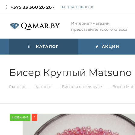
+375 33 360 26 26
ЗАКАЗАТЬ ЗВОНОК
Интернет-магазин
представительского класса
КАТАЛОГ
АКЦИИ
Бисер Круглый Matsuno 
—
—
—
Главная
Каталог
Бисер и стеклярус
Бисер Mat
Новинка
/