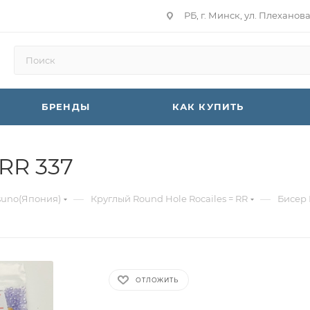
РБ, г. Минск, ул. Плеханов
БРЕНДЫ
КАК КУПИТЬ
RR 337
—
—
suno(Япония)
Круглый Round Hole Rocailes = RR
Бисер 
ОТЛОЖИТЬ