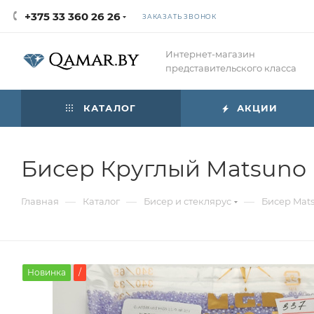
+375 33 360 26 26
ЗАКАЗАТЬ ЗВОНОК
Интернет-магазин
представительского класса
КАТАЛОГ
АКЦИИ
Бисер Круглый Matsuno 
—
—
—
Главная
Каталог
Бисер и стеклярус
Бисер Mat
Новинка
/