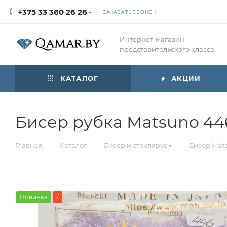
+375 33 360 26 26
ЗАКАЗАТЬ ЗВОНОК
Интернет-магазин
представительского класса
КАТАЛОГ
АКЦИИ
Бисер рубка Matsuno 44
—
—
—
Главная
Каталог
Бисер и стеклярус
Бисер Mat
Новинка
/