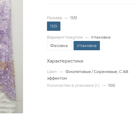
Размер
—
11/0
11/0
Вариант покупки
—
Упаковка
Фасовка
Упаковка
Характеристики
Цвет
—
Фиолетовые / Сиреневые, С AB
эффектом
Количество в упаковке (г.)
—
100