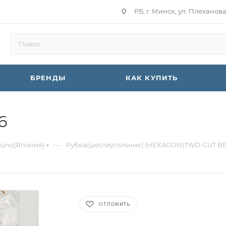
РБ, г. Минск, ул. Плеханов
БРЕНДЫ
КАК КУПИТЬ
6
—
suno(Япония)
Рубка(шестиугольник) (HEXAGON)TWO-CUT B
ОТЛОЖИТЬ