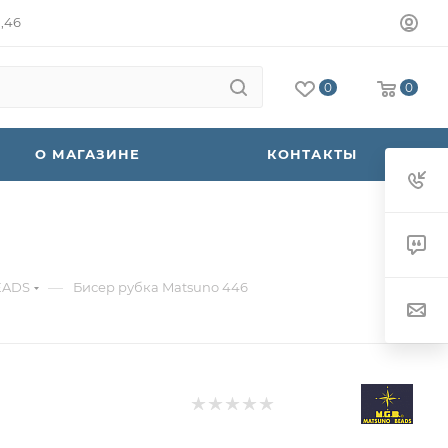
а,46
0
0
О МАГАЗИНЕ
КОНТАКТЫ
—
EADS
Бисер рубка Matsuno 446