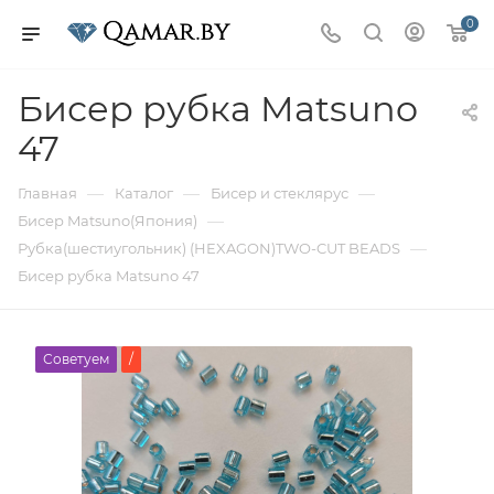
0
Бисер рубка Matsuno
47
—
—
—
Главная
Каталог
Бисер и стеклярус
—
Бисер Matsuno(Япония)
—
Рубка(шестиугольник) (HEXAGON)TWO-CUT BEADS
Бисер рубка Matsuno 47
Советуем
/