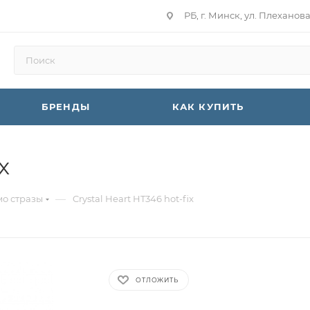
РБ, г. Минск, ул. Плеханов
БРЕНДЫ
КАК КУПИТЬ
x
—
о стразы
Crystal Heart HT346 hot-fix
ОТЛОЖИТЬ