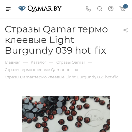
0
Стразы Qamar термо
клеевые Light
Burgundy 039 hot-fix
—
—
—
Главная
Каталог
Стразы Qamar
—
Стразы термо клеевые Qamar hot-fix
Стразы Qamar термо клеевые Light Burgundy 039 hot-fix