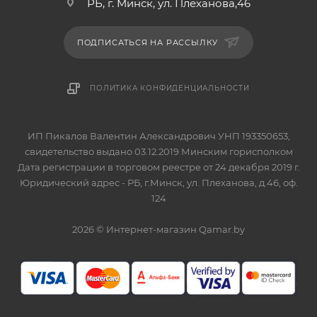
РБ, г. Минск, ул. Плеханова,46
ПОДПИСАТЬСЯ НА РАССЫЛКУ
ПОЛИТИКА КОНФИДЕНЦИАЛЬНОСТИ
ИП Пикалов Валентин Александрович УНП 193350653,
свидетельство выдано 03.12.2019 Минским горисполком
Дата регистрации в торговом реестре от 24 декабря 2019 г.
Юридический адрес - РБ, г.Минск, ул. Плеханова, д.46, оф.
124
2026 © Интернет-магазин Qamar.by