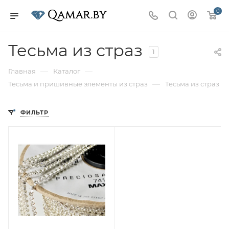
0
Тесьма из страз
1
—
—
Главная
Каталог
—
Тесьма и пришивные элементы из страз
Тесьма из страз
ФИЛЬТР