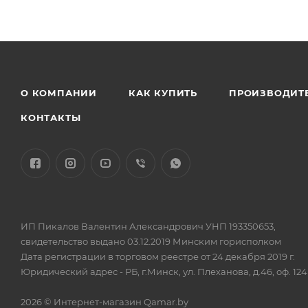
О КОМПАНИИ
КАК КУПИТЬ
ПРОИЗВОДИТ
КОНТАКТЫ
ИП Пикалов Валентин Александрович УНП 193350653,
свидетельство выдано 03.12.2019 Минским горисполком
Дата регистрации в торговом реестре от 24 декабря 2019 г.
Юридический адрес - РБ, г.Минск, ул. Плеханова, д.46, оф. 124
2026 © Интернет-магазин Qamar.by