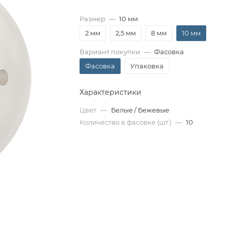
Размер
—
10 мм
2 мм
2,5 мм
8 мм
10 мм
Вариант покупки
—
Фасовка
Фасовка
Упаковка
Характеристики
Цвет
—
Белые / Бежевые
Количество в фасовке (шт.)
—
10