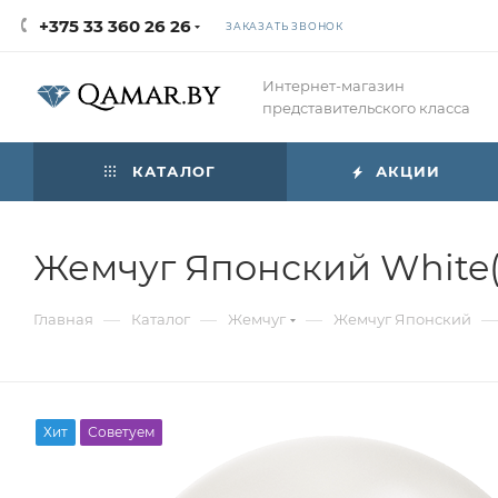
+375 33 360 26 26
ЗАКАЗАТЬ ЗВОНОК
Интернет-магазин
представительского класса
КАТАЛОГ
АКЦИИ
Жемчуг Японский White
—
—
—
—
Главная
Каталог
Жемчуг
Жемчуг Японский
Хит
Советуем