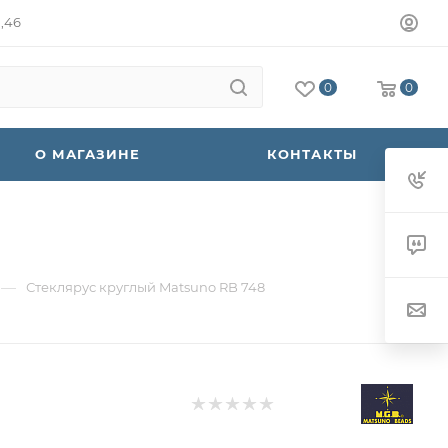
а,46
0
0
О МАГАЗИНЕ
КОНТАКТЫ
—
Стеклярус круглый Matsuno RB 748