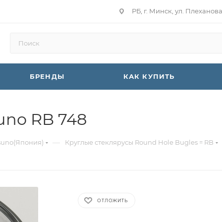
РБ, г. Минск, ул. Плеханов
БРЕНДЫ
КАК КУПИТЬ
uno RB 748
—
suno(Япония)
Круглые стеклярусы Round Hole Bugles = RB
ОТЛОЖИТЬ