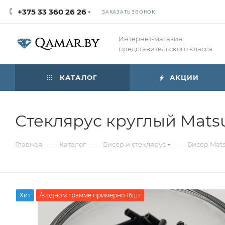
+375 33 360 26 26
ЗАКАЗАТЬ ЗВОНОК
Интернет-магазин
представительского класса
КАТАЛОГ
АКЦИИ
Стеклярус круглый Mats
—
—
—
Главная
Каталог
Бисер и стеклярус
Бисер Mat
Хит
/в одном грамме примерно 16шт