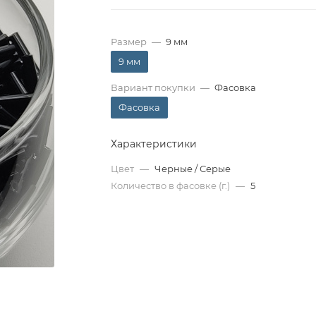
Размер
—
9 мм
9 мм
Вариант покупки
—
Фасовка
Фасовка
Характеристики
Цвет
—
Черные / Серые
Количество в фасовке (г.)
—
5