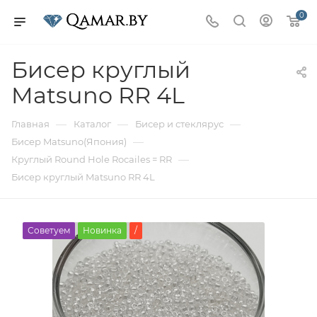
0
Бисер круглый
Matsuno RR 4L
—
—
—
Главная
Каталог
Бисер и стеклярус
—
Бисер Matsuno(Япония)
—
Круглый Round Hole Rocailes = RR
Бисер круглый Matsuno RR 4L
Советуем
Новинка
/