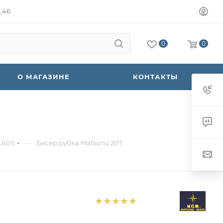
а,46
0
0
О МАГАЗИНЕ
КОНТАКТЫ
—
EADS
Бисер рубка Matsuno 207