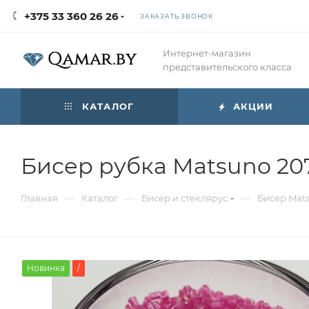
+375 33 360 26 26
ЗАКАЗАТЬ ЗВОНОК
Интернет-магазин
представительского класса
КАТАЛОГ
АКЦИИ
Бисер рубка Matsuno 20
—
—
—
Главная
Каталог
Бисер и стеклярус
Бисер Mat
Новинка
/