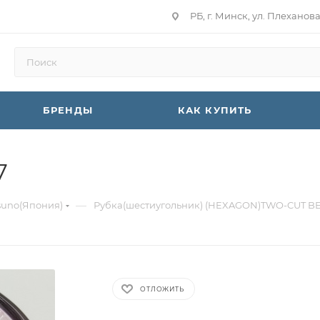
РБ, г. Минск, ул. Плеханов
БРЕНДЫ
КАК КУПИТЬ
7
—
suno(Япония)
Рубка(шестиугольник) (HEXAGON)TWO-CUT B
ОТЛОЖИТЬ