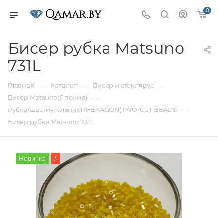
0
Бисер рубка Matsuno
731L
—
—
—
Главная
Каталог
Бисер и стеклярус
—
Бисер Matsuno(Япония)
—
Рубка(шестиугольник) (HEXAGON)TWO-CUT BEADS
Бисер рубка Matsuno 731L
Новинка
/