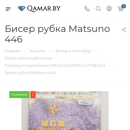
0
Бисер рубка Matsuno
446
—
—
—
Главная
Каталог
Бисер и стеклярус
—
Бисер Matsuno(Япония)
—
Рубка(шестиугольник) (HEXAGON)TWO-CUT BEADS
Бисер рубка Matsuno 446
Новинка
/