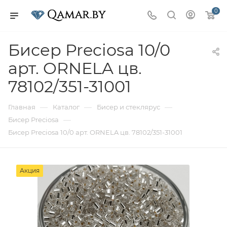
0
Бисер Preciosa 10/0
арт. ORNELA цв.
78102/351-31001
—
—
—
Главная
Каталог
Бисер и стеклярус
—
Бисер Preciosa
Бисер Preciosa 10/0 арт. ORNELA цв. 78102/351-31001
Акция