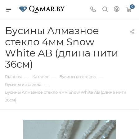
0
Бусины Алмазное
стекло 4мм Snow
White AB (длина нити
36см)
—
—
—
Главная
Каталог
Бусины из стекла
—
Бусины из стекла
Бусины Алмазное стекло 4мм Snow White AB (длина нити
36см)