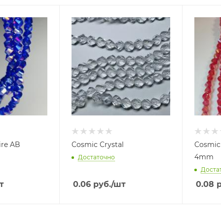
ire AB
Cosmic Crystal
Cosmic
4mm
Достаточно
Доста
т
0.06
руб.
/шт
0.08
р