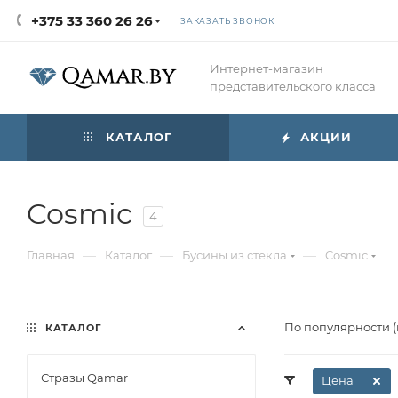
+375 33 360 26 26
ЗАКАЗАТЬ ЗВОНОК
Интернет-магазин
представительского класса
КАТАЛОГ
АКЦИИ
Cosmic
4
—
—
—
Главная
Каталог
Бусины из стекла
Cosmic
По популярности 
КАТАЛОГ
Стразы Qamar
Цена