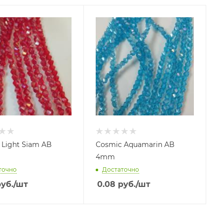
 Light Siam AB
Cosmic Aquamarin AB
4mm
точно
Достаточно
уб.
/шт
0.08
руб.
/шт