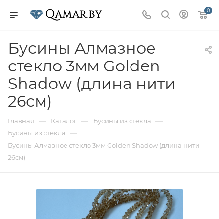
0
Бусины Алмазное
стекло 3мм Golden
Shadow (длина нити
26см)
—
—
—
Главная
Каталог
Бусины из стекла
—
Бусины из стекла
Бусины Алмазное стекло 3мм Golden Shadow (длина нити
26см)