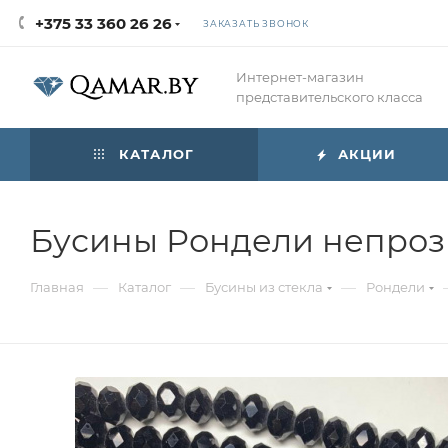
+375 33 360 26 26
ЗАКАЗАТЬ ЗВОНОК
Интернет-магазин
представительского класса
КАТАЛОГ
АКЦИИ
Бусины Рондели непроз
—
—
—
Главная
Каталог
Бусины из стекла
Рондели