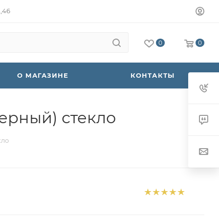
а,46
0
0
О МАГАЗИНЕ
КОНТАКТЫ
ерный) стекло
кло