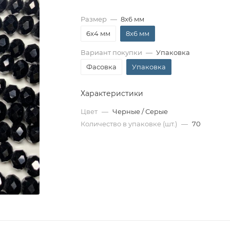
Размер
—
8x6 мм
6x4 мм
8x6 мм
Вариант покупки
—
Упаковка
Фасовка
Упаковка
Характеристики
Цвет
—
Черные / Серые
Количество в упаковке (шт.)
—
70