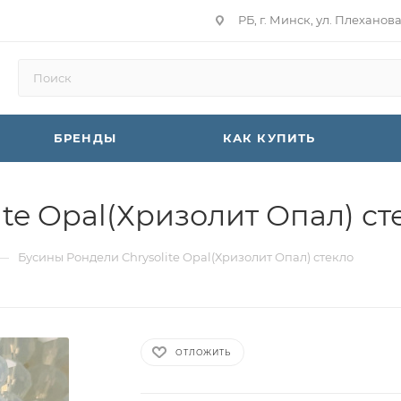
РБ, г. Минск, ул. Плеханов
БРЕНДЫ
КАК КУПИТЬ
te Opal(Хризолит Опал) ст
—
Бусины Рондели Chrysolite Opal(Хризолит Опал) стекло
ОТЛОЖИТЬ