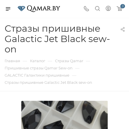
0
Стразы пришивные
Galactic Jet Black sew-
on
—
—
—
Главная
Каталог
Стразы Qamar
—
Пришивные стразы Qamar Sew-on
—
GALACTIC Галактики пришивные
Стразы пришивные Galactic Jet Black sew-on