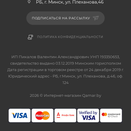
РБ, г. Минск, ул. Плеханова,46
ПОДПИСАТЬСЯ НА РАССЫЛКУ
ПОЛИТИКА КОНФИДЕНЦИАЛЬНОСТИ
ИП Пикалов Валентин Александрович УНП 193350653,
свидетельство выдано 03.12.2019 Минским горисполком
Дата регистрации в торговом реестре от 24 декабря 2019 г.
Юридический адрес - РБ, г.Минск, ул. Плеханова, д.46, оф.
124
2026 © Интернет-магазин Qamar.by