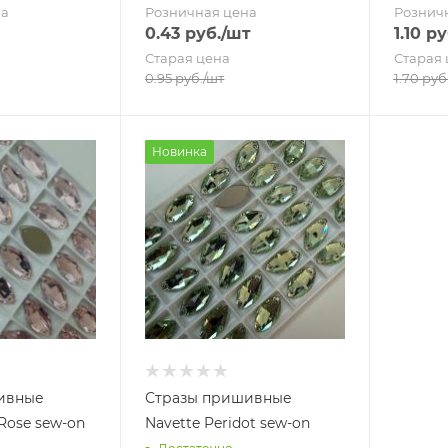
на
Розничная цена
Рознич
0.43
руб.
/шт
1.10
ру
Старая цена
Старая 
0.95
руб.
/шт
1.70
руб
Новинка
ивные
Стразы пришивные
 Rose sew-on
Navette Peridot sew-on