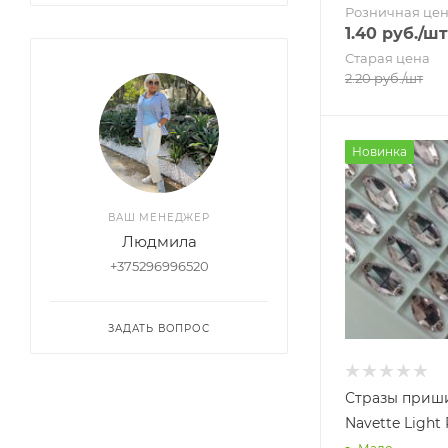
Розничная це
1.40
руб.
/шт
Старая цена
2.20
руб.
/шт
Новинка
ВАШ МЕНЕДЖЕР
Людмила
+375296996520
ЗАДАТЬ ВОПРОС
Стразы приш
Navette Light