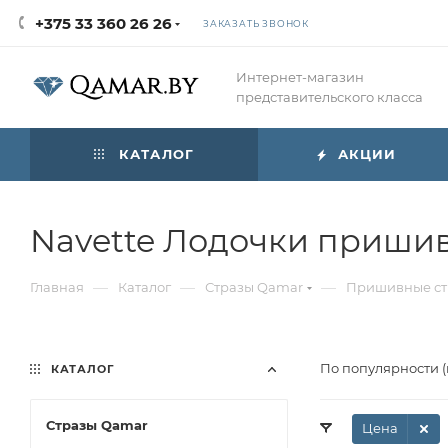
+375 33 360 26 26
ЗАКАЗАТЬ ЗВОНОК
Интернет-магазин
представительского класса
КАТАЛОГ
АКЦИИ
Navette Лодочки приши
—
—
—
Главная
Каталог
Стразы Qamar
Пришивные ст
По популярности 
КАТАЛОГ
Стразы Qamar
Цена