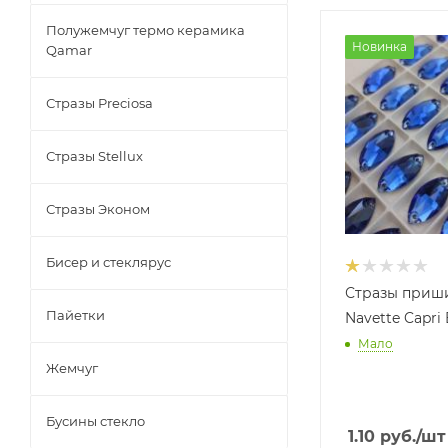
Полужемчуг термо керамика
Новинка
Qamar
Стразы Preciosa
Стразы Stellux
Стразы Эконом
Бисер и стеклярус
Стразы приш
Пайетки
Navette Capri
Мало
Жемчуг
Бусины стекло
1.10
руб.
/шт