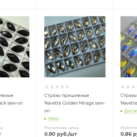
ивные
Стразы пришивные
Страз
lack sew-on
Navette Golden Mirage sew-
Navette
on
Доста
Мало
на
Розничная цена
Рознич
т
0.90
руб.
/шт
0.86
р