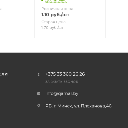
Достаточно
на
Розничная цена
1.10
руб.
/шт
Старая цена
1.70
руб.
/шт
+375 33 360 26 26
ЕЛИ
ЗАКАЗАТЬ ЗВОНОК
info@qamar.by
РБ, г. Минск, ул. Плеханова,46