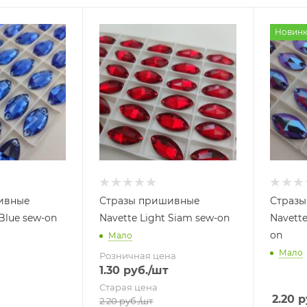
Новинк
ивные
Стразы пришивные
Страз
 Blue sew-on
Navette Light Siam sew-on
Navette
on
Мало
Мало
Розничная цена
1.30
руб.
/шт
Старая цена
2.20
р
2.20
руб.
/шт