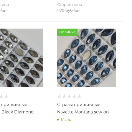
цена
Старая цена
.
/шт
1.70
руб.
/шт
Новинка
ы пришивные
Стразы пришивные
e Black Diamond
Navette Montana sew-on
Мало