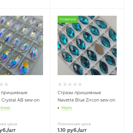
Новинка
ы пришивные
Стразы пришивные
 Crystal AB sew-on
Navette Blue Zircon sew-on
точно
Мало
ная цена
Розничная цена
уб.
/шт
1.10
руб.
/шт