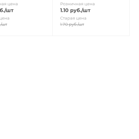
ная цена
Розничная цена
б.
/шт
1.10
руб.
/шт
цена
Старая цена
.
/шт
1.70
руб.
/шт