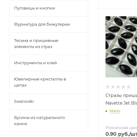
Пуговицы и кнопки
Фурнитура для бижутерии
Тесьма и пришивные
элементы из страз
Инструменты и клей
Ювелирные кристаллы в
цапах
Стразы приш
Swarovski
Navette Jet B
Мало
Бусины из натурального
камня
Розничная це
0.90
руб.
/ш