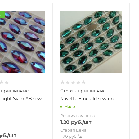
а
ы пришивные
Стразы пришивные
 light Siam AB sew-
Navette Emerald sew-on
Мало
Розничная цена
1.20
руб.
/шт
Старая цена
уб.
/шт
1.70
руб.
/шт