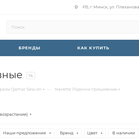
РБ, г. Минск, ул. Плеханов
БРЕНДЫ
КАК КУПИТЬ
вные
14
—
разы Qamar Sew-on
Navette Лодочки пришивные
(возрастание)
Наши предложения
Бренд
Цвет
В наличии