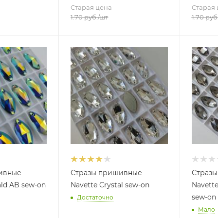
Старая цена
Старая 
1.70
руб.
/шт
1.70
руб
ивные
Стразы пришивные
Страз
ld AB sew-on
Navette Crystal sew-on
Navett
sew-on
Достаточно
Мало