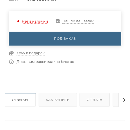
Нашли дешевле?
Нет в наличии
ПОД ЗАКАЗ
Хочу в подарок
Доставим максимально быстро
ОТЗЫВЫ
КАК КУПИТЬ
ОПЛАТА
ДОС