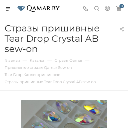
0
Стразы пришивные
Tear Drop Crystal AB
sew-on
—
—
—
Главная
Каталог
Стразы Qamar
—
Пришивные стразы Qamar Sew-on
—
Tear Drop Капли пришивные
Стразы пришивные Tear Drop Crystal AB sew-on