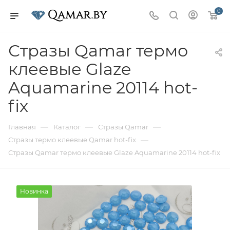
0
Стразы Qamar термо
клеевые Glaze
Aquamarine 20114 hot-
fix
—
—
—
Главная
Каталог
Стразы Qamar
—
Стразы термо клеевые Qamar hot-fix
Стразы Qamar термо клеевые Glaze Aquamarine 20114 hot-fix
Новинка