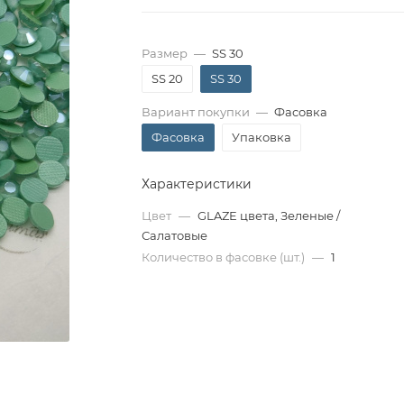
Размер
—
SS 30
SS 20
SS 30
Вариант покупки
—
Фасовка
Фасовка
Упаковка
Характеристики
Цвет
—
GLAZE цвета, Зеленые /
Салатовые
Количество в фасовке (шт.)
—
1