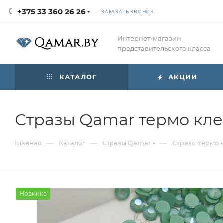
+375 33 360 26 26
ЗАКАЗАТЬ ЗВОНОК
Интернет-магазин
представительского класса
КАТАЛОГ
АКЦИИ
Стразы Qamar термо клеев
—
—
—
Главная
Каталог
Стразы Qamar
Стразы термо 
Новинка