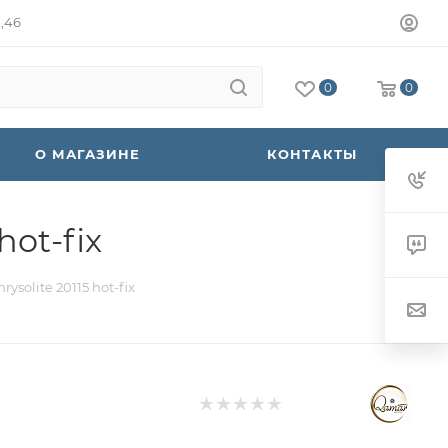
а,46
0
0
О МАГАЗИНЕ
КОНТАКТЫ
hot-fix
solite 20115 hot-fix