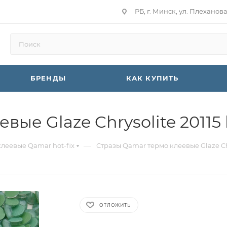
РБ, г. Минск, ул. Плеханов
БРЕНДЫ
КАК КУПИТЬ
ые Glaze Chrysolite 20115 
—
клеевые Qamar hot-fix
Стразы Qamar термо клеевые Glaze Chry
ОТЛОЖИТЬ