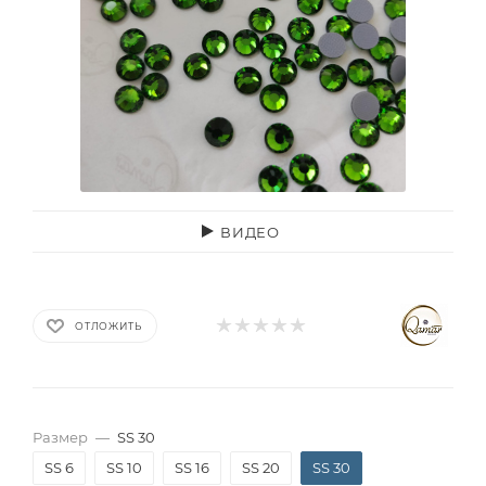
ВИДЕО
ОТЛОЖИТЬ
Размер
—
SS 30
SS 6
SS 10
SS 16
SS 20
SS 30