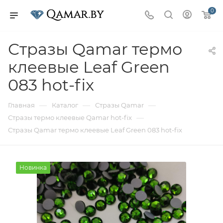
0
Стразы Qamar термо
клеевые Leaf Green
083 hot-fix
—
—
—
Главная
Каталог
Стразы Qamar
—
Стразы термо клеевые Qamar hot-fix
Стразы Qamar термо клеевые Leaf Green 083 hot-fix
Новинка