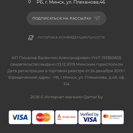
РБ, г. Минск, ул. Плеханова,46
ПОДПИСАТЬСЯ НА РАССЫЛКУ
ПОЛИТИКА КОНФИДЕНЦИАЛЬНОСТИ
ИП Пикалов Валентин Александрович УНП 193350653,
свидетельство выдано 03.12.2019 Минским горисполком
Дата регистрации в торговом реестре от 24 декабря 2019 г.
Юридический адрес - РБ, г.Минск, ул. Плеханова, д.46, оф.
124
2026 © Интернет-магазин Qamar.by