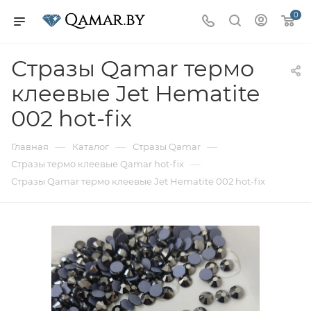
0
Стразы Qamar термо
клеевые Jet Hematite
002 hot-fix
—
—
—
Главная
Каталог
Стразы Qamar
—
Стразы термо клеевые Qamar hot-fix
Стразы Qamar термо клеевые Jet Hematite 002 hot-fix