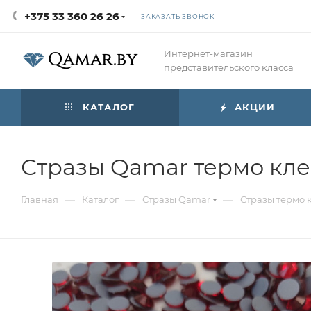
+375 33 360 26 26
ЗАКАЗАТЬ ЗВОНОК
Интернет-магазин
представительского класса
КАТАЛОГ
АКЦИИ
Стразы Qamar термо клее
—
—
—
Главная
Каталог
Стразы Qamar
Стразы термо 