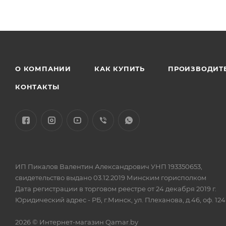
О КОМПАНИИ
КАК КУПИТЬ
ПРОИЗВОДИТ
КОНТАКТЫ
ИП Пикалов Валентин Александрович УНП 193350653,
свидетельство выдано 03.12.2019 Минским горисполком
Дата регистрации в торговом реестре от 24 декабря 2019 г.
Юридический адрес - РБ, г.Минск, ул. Плеханова, д.46, оф. 124
2026 © Интернет-магазин Qamar.by