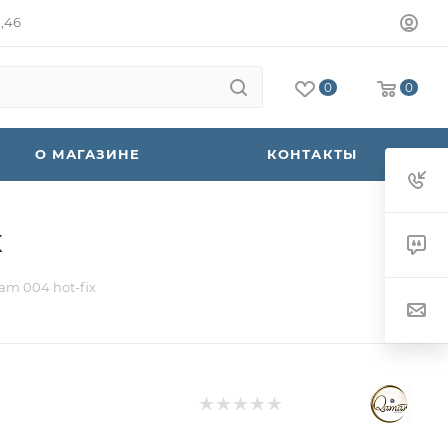
а,46
0
0
О МАГАЗИНЕ
КОНТАКТЫ
x
am 004 hot-fix