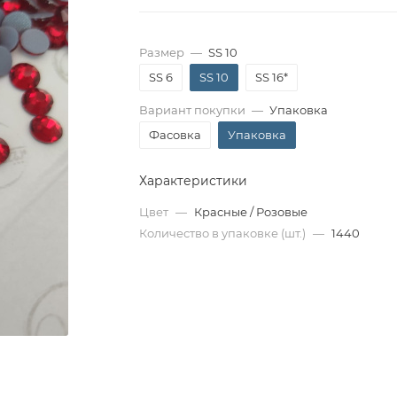
Размер
—
SS 10
SS 6
SS 10
SS 16*
Вариант покупки
—
Упаковка
Фасовка
Упаковка
Характеристики
Цвет
—
Красные / Розовые
Количество в упаковке (шт.)
—
1440