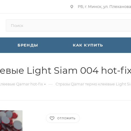
РБ, г. Минск, ул. Плеханов
БРЕНДЫ
КАК КУПИТЬ
вые Light Siam 004 hot-fi
—
клеевые Qamar hot-fix
Стразы Qamar термо клеевые Light Si
ОТЛОЖИТЬ