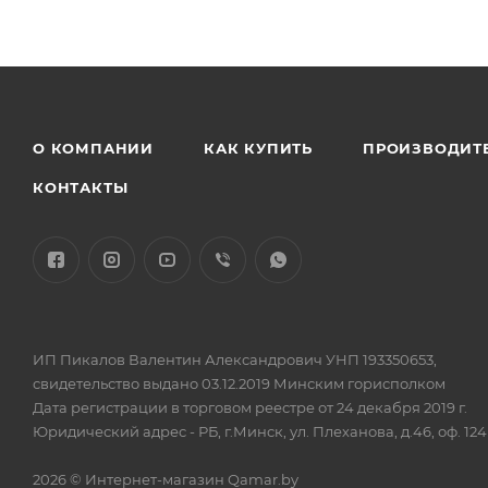
О КОМПАНИИ
КАК КУПИТЬ
ПРОИЗВОДИТ
КОНТАКТЫ
ИП Пикалов Валентин Александрович УНП 193350653,
свидетельство выдано 03.12.2019 Минским горисполком
Дата регистрации в торговом реестре от 24 декабря 2019 г.
Юридический адрес - РБ, г.Минск, ул. Плеханова, д.46, оф. 124
2026 © Интернет-магазин Qamar.by