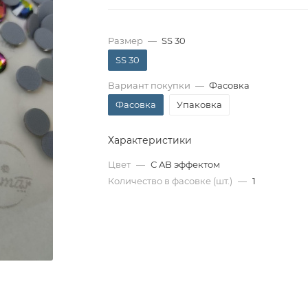
Размер
—
SS 30
SS 30
Вариант покупки
—
Фасовка
Фасовка
Упаковка
Характеристики
Цвет
—
С AB эффектом
Количество в фасовке (шт.)
—
1