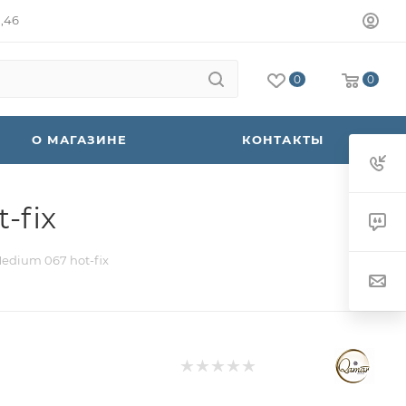
а,46
0
0
О МАГАЗИНЕ
КОНТАКТЫ
-fix
edium 067 hot-fix