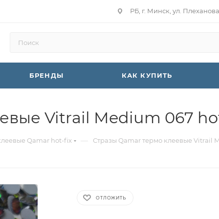
РБ, г. Минск, ул. Плеханов
БРЕНДЫ
КАК КУПИТЬ
вые Vitrail Medium 067 hot
—
клеевые Qamar hot-fix
Стразы Qamar термо клеевые Vitrail M
ОТЛОЖИТЬ