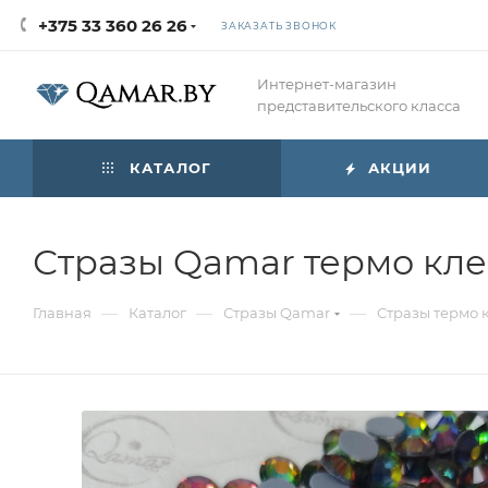
+375 33 360 26 26
ЗАКАЗАТЬ ЗВОНОК
Интернет-магазин
представительского класса
КАТАЛОГ
АКЦИИ
Стразы Qamar термо клее
—
—
—
Главная
Каталог
Стразы Qamar
Стразы термо 