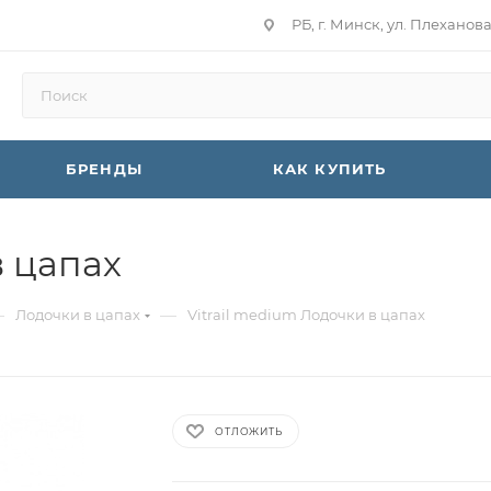
РБ, г. Минск, ул. Плеханов
БРЕНДЫ
КАК КУПИТЬ
в цапах
—
—
Лодочки в цапах
Vitrail medium Лодочки в цапах
ОТЛОЖИТЬ