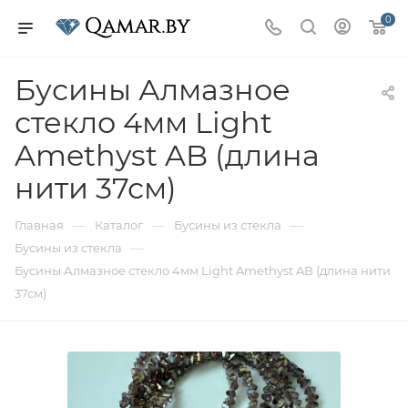
0
Бусины Алмазное
стекло 4мм Light
Amethyst AB (длина
нити 37см)
—
—
—
Главная
Каталог
Бусины из стекла
—
Бусины из стекла
Бусины Алмазное стекло 4мм Light Amethyst AB (длина нити
37см)