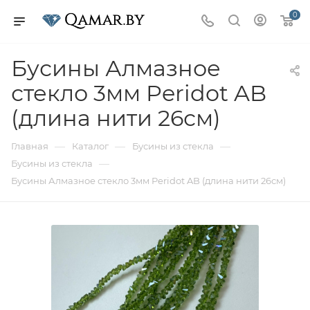
0
Бусины Алмазное
стекло 3мм Peridot AB
(длина нити 26см)
—
—
—
Главная
Каталог
Бусины из стекла
—
Бусины из стекла
Бусины Алмазное стекло 3мм Peridot AB (длина нити 26см)