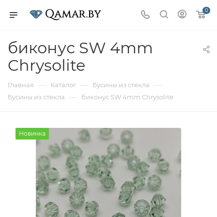
0
биконус SW 4mm
Chrysolite
—
—
—
Главная
Каталог
Бусины из стекла
—
Бусины из стекла
биконус SW 4mm Chrysolite
Новинка