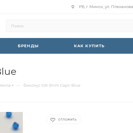
РБ, г. Минск, ул. Плеханов
БРЕНДЫ
КАК КУПИТЬ
lue
—
текла
биконус SW 3mm Capri Blue
ОТЛОЖИТЬ