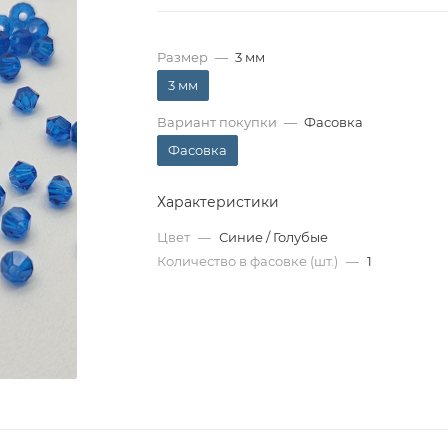
Размер
—
3 мм
3 мм
Вариант покупки
—
Фасовка
Фасовка
Характеристики
Цвет
—
Синие / Голубые
Количество в фасовке (шт.)
—
1