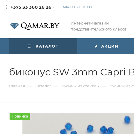
+375 33 360 26 26
ЗАКАЗАТЬ ЗВОНОК
Интернет-магазин
представительского класса
КАТАЛОГ
АКЦИИ
биконус SW 3mm Capri B
—
—
—
Главная
Каталог
Бусины из стекла
Бусины из с
Новинка