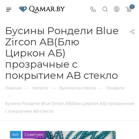
0
Бусины Рондели Blue
Zircon AB(Блю
Циркон АБ)
прозрачные с
покрытием AB стекло
—
—
—
Главная
Каталог
Бусины из стекла
Рондели
—
Бусины Рондели Blue Zircon AB(Блю Циркон АБ) прозрачные
с покрытием AB стекло
Хит
Советуем