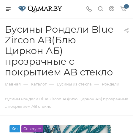
0
Бусины Рондели Blue
Zircon AB(Блю
Циркон АБ)
прозрачные с
покрытием AB стекло
—
—
—
Главная
Каталог
Бусины из стекла
Рондели
—
Бусины Рондели Blue Zircon AB(Блю Циркон АБ) прозрачные
с покрытием AB стекло
Хит
Советуем