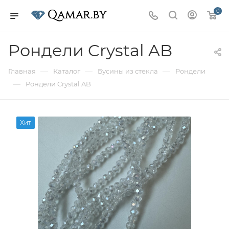
0
Рондели Crystal AB
—
—
—
Главная
Каталог
Бусины из стекла
Рондели
—
Рондели Crystal AB
Хит