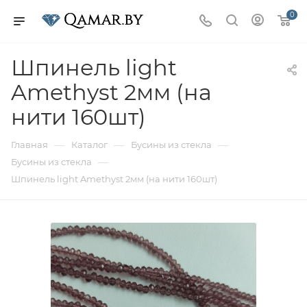
0
Шпинель light
Amethyst 2мм (на
нити 160шт)
—
—
—
Главная
Каталог
Бусины из стекла
—
Бусины из стекла
Шпинель light Amethyst 2мм (на нити 160шт)