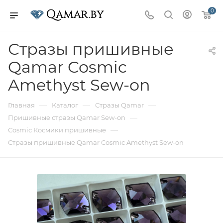
0
Стразы пришивные
Qamar Cosmic
Amethyst Sew-on
—
—
—
Главная
Каталог
Стразы Qamar
—
Пришивные стразы Qamar Sew-on
—
Cosmic Космики пришивные
Стразы пришивные Qamar Cosmic Amethyst Sew-on