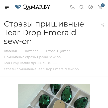
0
Стразы пришивные
Tear Drop Emerald
sew-on
—
—
—
Главная
Каталог
Стразы Qamar
—
Пришивные стразы Qamar Sew-on
—
Tear Drop Капли пришивные
Стразы пришивные Tear Drop Emerald sew-on