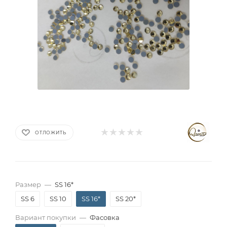
ОТЛОЖИТЬ
Размер
—
SS 16*
SS 6
SS 10
SS 16*
SS 20*
Вариант покупки
—
Фасовка