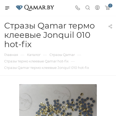
0
Стразы Qamar термо
клеевые Jonquil 010
hot-fix
—
—
—
Главная
Каталог
Стразы Qamar
—
Стразы термо клеевые Qamar hot-fix
Стразы Qamar термо клеевые Jonquil 010 hot-fix