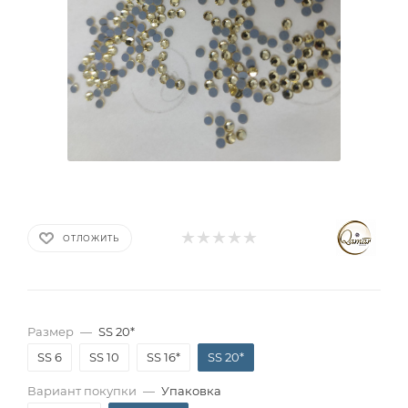
ОТЛОЖИТЬ
Размер
—
SS 20*
SS 6
SS 10
SS 16*
SS 20*
Вариант покупки
—
Упаковка