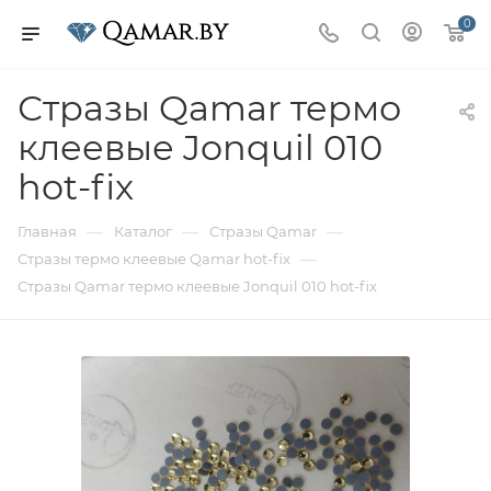
0
Стразы Qamar термо
клеевые Jonquil 010
hot-fix
—
—
—
Главная
Каталог
Стразы Qamar
—
Стразы термо клеевые Qamar hot-fix
Стразы Qamar термо клеевые Jonquil 010 hot-fix