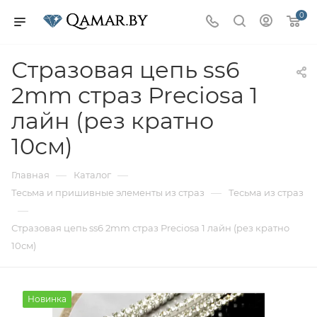
0
Стразовая цепь ss6
2mm страз Preciosa 1
лайн (рез кратно
10см)
—
—
Главная
Каталог
—
Тесьма и пришивные элементы из страз
Тесьма из страз
—
Стразовая цепь ss6 2mm страз Preciosa 1 лайн (рез кратно
10см)
Новинка