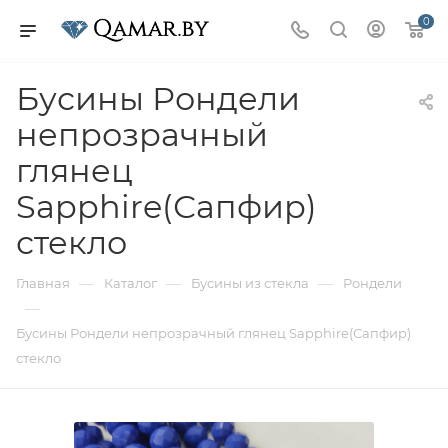
0
Бусины Рондели
непрозрачный
глянец
Sapphire(Сапфир)
стекло
—
—
—
Главная
Каталог
Бусины из стекла
Рондели
—
Бусины Рондели непрозрачный глянец Sapphire(Сапфир)
стекло