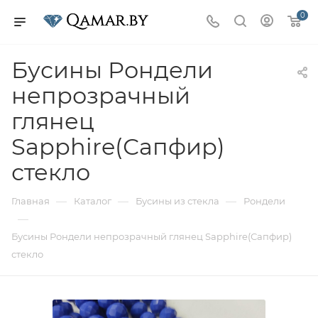
0
Бусины Рондели
непрозрачный
глянец
Sapphire(Сапфир)
стекло
—
—
—
Главная
Каталог
Бусины из стекла
Рондели
—
Бусины Рондели непрозрачный глянец Sapphire(Сапфир)
стекло